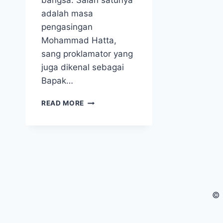
bangsa. Salah satunya
adalah masa
pengasingan
Mohammad Hatta,
sang proklamator yang
juga dikenal sebagai
Bapak…
SEJARAH
READ MORE
BANDA
NAIRA
DAN
KENANGAN
PENGASINGAN
MOHAMMAD
HATTA
© 